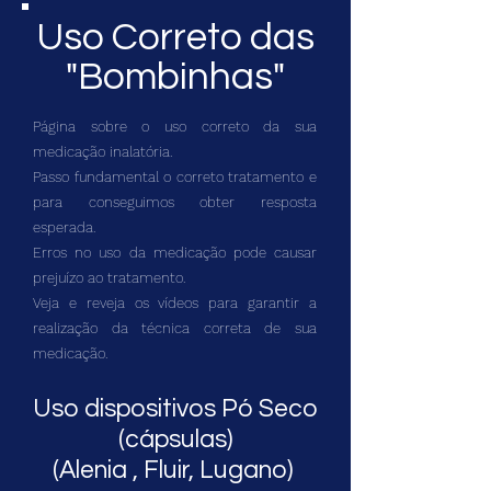
Uso Correto das
"Bombinhas"
Página sobre o uso correto da sua
medicação inalatória.
Passo fundamental o correto tratamento e
para conseguimos obter resposta
esperada.
Erros no uso da medicação pode causar
prejuízo ao tratamento.
Veja e reveja os vídeos para garantir a
realização da técnica correta de sua
medicação.
Uso dispositivos Pó Seco
(cápsulas)
(Alenia , Fluir, Lugano)