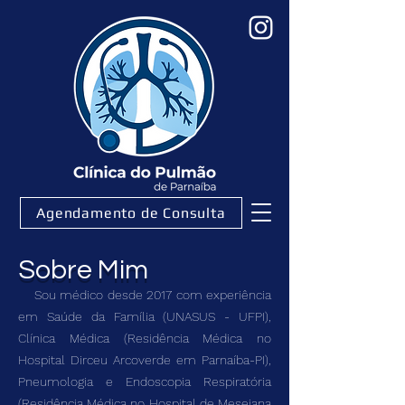
Agendamento de Consulta
Sobre Mim
Sou médico desde 2017 com experiência
em Saúde da Família (UNASUS - UFPI),
Clínica Médica (Residência Médica no
Hospital Dirceu Arcoverde em Parnaíba-PI),
Pneumologia e Endoscopia Respiratória
(Residência Médica no Hospital de Mesejana