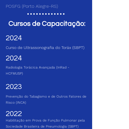
POSFG (Porto Alegre-RS)
Cursos de Capacitação:
2024
Curso de Ultrassonografia do Toráx (SBPT)
2024
Radiologia Torácica Avançada (InRad -
HCFMUSP)
2023
Prevenção do Tabagismo e de Outros Fatores de
Risco (INCA)
2022
Habilitação em Prova de Função Pulmonar pela
Sociedade Brasileira de Pneumologia (SBPT)