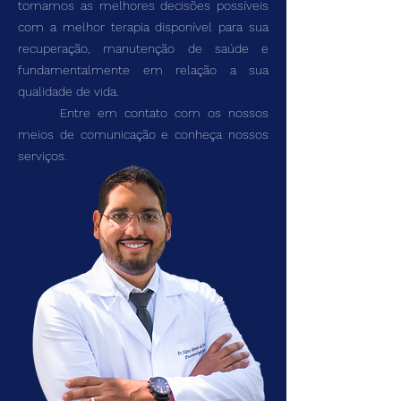
tomamos as melhores decisões possíveis
com a melhor terapia disponível para sua
recuperação, manutenção de saúde e
fundamentalmente em relação a sua
qualidade de vida.
Entre em contato com os nossos
meios de comunicação e conheça nossos
serviços.