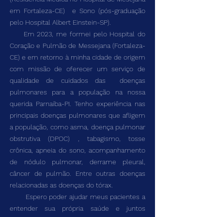
em Fortaleza-CE) e Sono (pós-graduação
pelo Hospital Albert Einstein-SP).
Em 2023, me formei pelo Hospital do
Coração e Pulmão de Messejana (Fortaleza-
CE) e em retorno à minha cidade de origem
com missão de oferecer um serviço de
qualidade de cuidados das doenças
pulmonares para a população na nossa
querida Parnaíba-PI. Tenho experiência nas
principais doenças pulmonares que afligem
a população, como asma, doença pulmonar
obstrutiva (DPOC) , tabagismo, tosse
crônica, apneia do sono, acompanhamento
de nódulo pulmonar, derrame pleural,
câncer de pulmão. Entre outras doenças
relacionadas as doenças do tórax.
Espero poder ajudar meus pacientes a
entender sua própria saúde e juntos