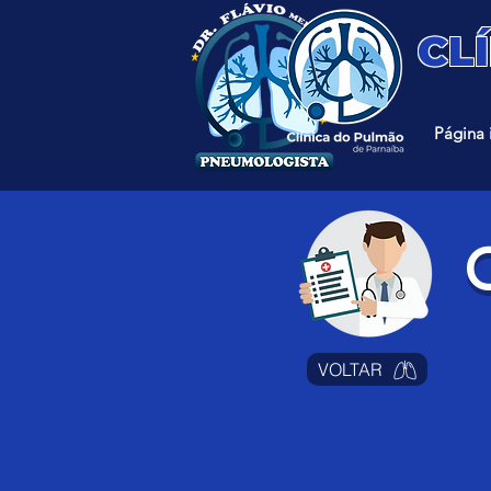
CL
Página i
O
VOLTAR